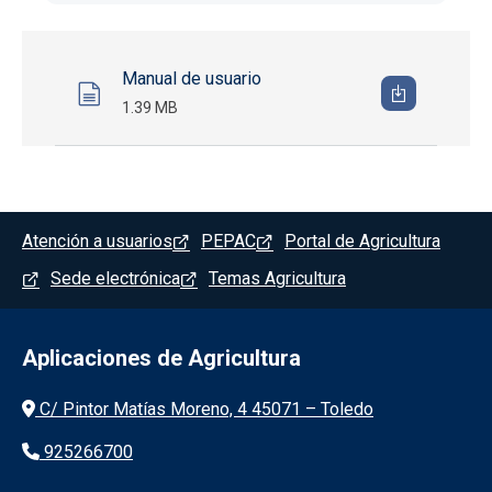
Manual de usuario
1.39 MB
Menú del pie
Atención a usuarios
PEPAC
Portal de Agricultura
Sede electrónica
Temas Agricultura
Aplicaciones de Agricultura
Información de la institución
C/ Pintor Matías Moreno, 4 45071 – Toledo
925266700