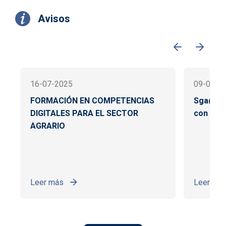
Avisos
16-07-2025
09-05-2
FORMACIÓN EN COMPETENCIAS
Sga@pp:
DIGITALES PARA EL SECTOR
con el c
AGRARIO
Leer más
Leer má