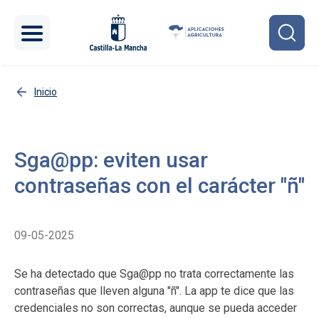
Pasar al contenido principal
Inicio
Sga@pp: eviten usar
contraseñas con el carácter "ñ"
09-05-2025
Se ha detectado que Sga@pp no trata correctamente las
contraseñas que lleven alguna "ñ". La app te dice que las
credenciales no son correctas, aunque se pueda acceder