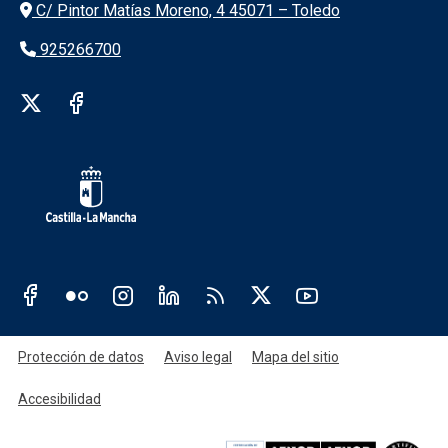
Información de la institución
C/ Pintor Matías Moreno, 4 45071 – Toledo
925266700
Redes sociales institución
Redes sociales JCCM
Menú legal
Protección de datos
Aviso legal
Mapa del sitio
Accesibilidad