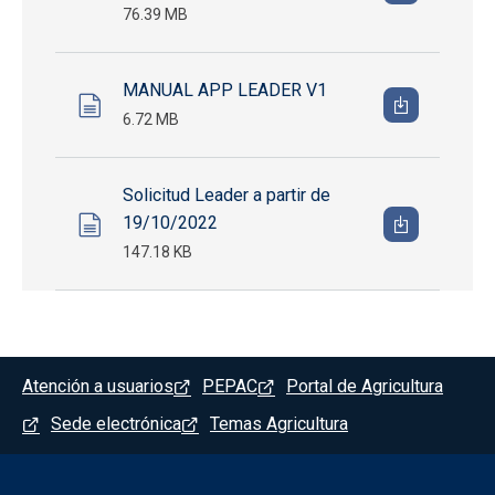
76.39 MB
MANUAL APP LEADER V1
6.72 MB
Solicitud Leader a partir de
19/10/2022
147.18 KB
Menú del pie
Atención a usuarios
PEPAC
Portal de Agricultura
Sede electrónica
Temas Agricultura