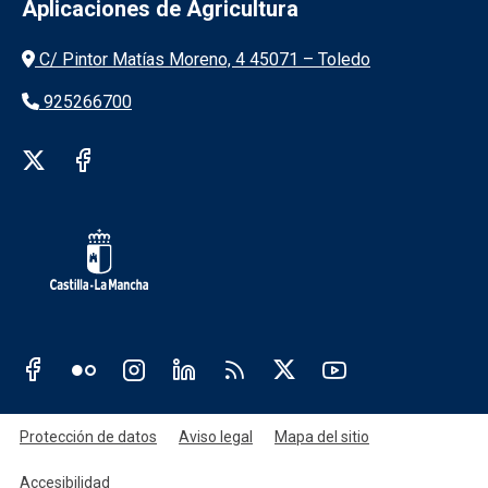
Aplicaciones de Agricultura
Información de la institución
C/ Pintor Matías Moreno, 4 45071 – Toledo
925266700
Redes sociales institución
Redes sociales JCCM
Menú legal
Protección de datos
Aviso legal
Mapa del sitio
Accesibilidad